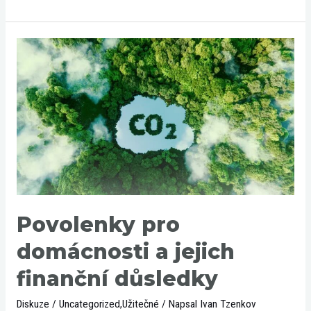
Povolenky
pro
domácnosti
a
jejich
finanční
důsledky
Povolenky pro
domácnosti a jejich
finanční důsledky
Diskuze
/
Uncategorized
,
Užitečné
/ Napsal
Ivan Tzenkov