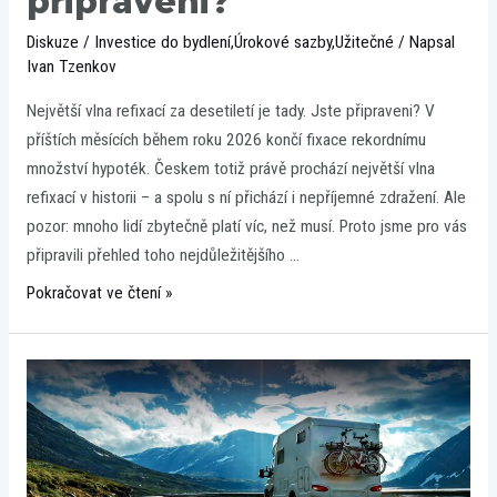
připraveni?
Diskuze
/
Investice do bydlení
,
Úrokové sazby
,
Užitečné
/ Napsal
Ivan Tzenkov
Největší vlna refixací za desetiletí je tady. Jste připraveni? V
příštích měsících během roku 2026 končí fixace rekordnímu
množství hypoték. Českem totiž právě prochází největší vlna
refixací v historii – a spolu s ní přichází i nepříjemné zdražení. Ale
pozor: mnoho lidí zbytečně platí víc, než musí. Proto jsme pro vás
připravili přehled toho nejdůležitějšího …
Pokračovat ve čtení »
Půjčujete
si
karavan,
vozík
nebo