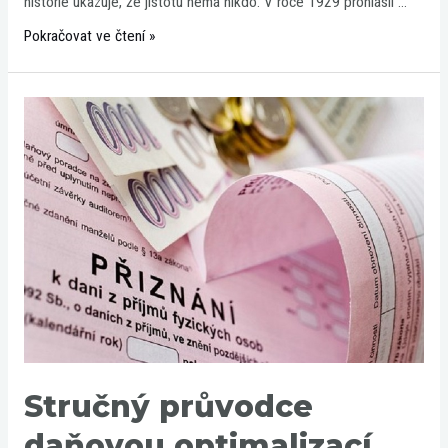
historie ukazuje, že jistotu nemá nikdo. V roce 1929 prohlásil …
Pokračovat ve čtení »
Stručný
průvodce
daňovou
optimalizací
pro
fyzické
osoby
Stručný průvodce
daňovou optimalizací