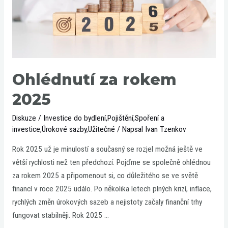
Ohlédnutí za rokem
2025
Diskuze
/
Investice do bydlení
,
Pojištění
,
Spoření a
investice
,
Úrokové sazby
,
Užitečné
/ Napsal
Ivan Tzenkov
Rok 2025 už je minulostí a současný se rozjel možná ještě ve
větší rychlosti než ten předchozí. Pojďme se společně ohlédnou
za rokem 2025 a připomenout si, co důležitého se ve světě
financí v roce 2025 událo. Po několika letech plných krizí, inflace,
rychlých změn úrokových sazeb a nejistoty začaly finanční trhy
fungovat stabilněji. Rok 2025 …