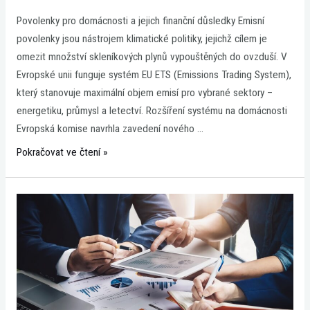
Povolenky pro domácnosti a jejich finanční důsledky Emisní
povolenky jsou nástrojem klimatické politiky, jejichž cílem je
omezit množství skleníkových plynů vypouštěných do ovzduší. V
Evropské unii funguje systém EU ETS (Emissions Trading System),
který stanovuje maximální objem emisí pro vybrané sektory –
energetiku, průmysl a letectví. Rozšíření systému na domácnosti
Evropská komise navrhla zavedení nového …
Pokračovat ve čtení »
Alternativní
investice
a
jejich
role
v