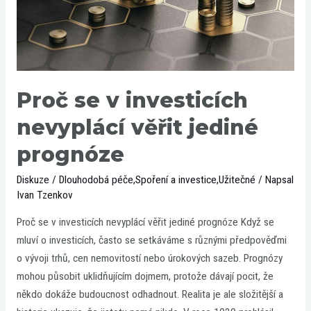
jediné
prognóze
Proč se v investicích
nevyplácí věřit jediné
prognóze
Diskuze
/
Dlouhodobá péče
,
Spoření a investice
,
Užitečné
/ Napsal
Ivan Tzenkov
Proč se v investicích nevyplácí věřit jediné prognóze Když se
mluví o investicích, často se setkáváme s různými předpověďmi
o vývoji trhů, cen nemovitostí nebo úrokových sazeb. Prognózy
mohou působit uklidňujícím dojmem, protože dávají pocit, že
někdo dokáže budoucnost odhadnout. Realita je ale složitější a