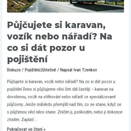
nářadí?
Na
co
Půjčujete si karavan,
si
vozík nebo nářadí? Na
dát
pozor
co si dát pozor u
u
pojištění
pojištění
Diskuze
/
Pojištění
,
Užitečné
/ Napsal
Ivan Tzenkov
Půjčujete si karavan, vozík nebo nářadí? Na co si dát pozor u
pojištění Dnes si půjčujeme věci čím dál častěji – karavan na
dovolenou, vozík na stěhování nebo nářadí ze specializované
půjčovny. Jenže málokdo přemýšlí nad tím, co se stane, když se
s půjčenou věcí něco stane. Zničím ji, poškodím, nebo ji dokonce
ztratím. Zaplatí …
Pokračovat ve čtení »