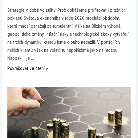
Strategie v době volatility: Proč dokážeme profitovat i z tržních
poklesů Světová ekonomika v roce 2026 prochází obdobím,
které mnozí označují za turbulentní. Válka na Blízkém výhodě,
geopolitické změny, inflační tlaky a technologické skoky vytvářejí
na trzích dynamiku, kterou jsme dlouho nezažili. V portfoliích
našich klientů však na volatilitu nepohlížíme jako na hrozbu.
Naopak – je …
Pokračovat ve čtení »
Proč
se
v
investicích
nevyplácí
věřit