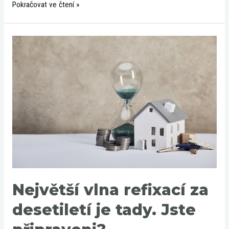
Pokračovat ve čtení »
Největší
vlna
refixací
za
desetiletí
je
tady.
Jste
připraveni?
Největší vlna refixací za
desetiletí je tady. Jste