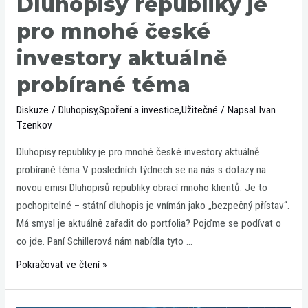
Dluhopisy republiky je
pro mnohé české
investory aktuálně
probírané téma
Diskuze
/
Dluhopisy
,
Spoření a investice
,
Užitečné
/ Napsal
Ivan
Tzenkov
Dluhopisy republiky je pro mnohé české investory aktuálně
probírané téma V posledních týdnech se na nás s dotazy na
novou emisi Dluhopisů republiky obrací mnoho klientů. Je to
pochopitelné – státní dluhopis je vnímán jako „bezpečný přístav“.
Má smysl je aktuálně zařadit do portfolia? Pojďme se podívat o
co jde. Paní Schillerová nám nabídla tyto …
Pokračovat ve čtení »