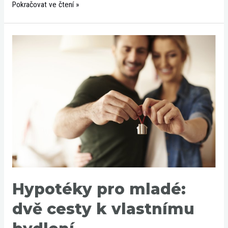
Pokračovat ve čtení »
Hypotéky
pro
mladé:
dvě
cesty
k
vlastnímu
bydlení
Hypotéky pro mladé:
dvě cesty k vlastnímu