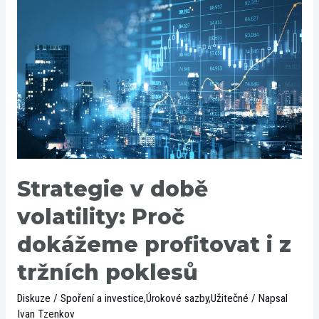
Strategie
v
době
volatility:
Proč
dokážeme
profitovat
i
z
tržních
Strategie v době
poklesů
volatility: Proč
dokážeme profitovat i z
tržních poklesů
Diskuze
/
Spoření a investice
,
Úrokové sazby
,
Užitečné
/ Napsal
Ivan Tzenkov