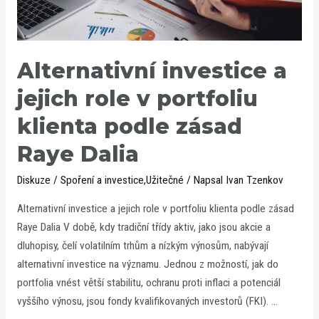
portfoliu
klienta
podle
zásad
Alternativní investice a
Raye
jejich role v portfoliu
Dalia
klienta podle zásad
Raye Dalia
Diskuze
/
Spoření a investice
,
Užitečné
/ Napsal
Ivan Tzenkov
Alternativní investice a jejich role v portfoliu klienta podle zásad
Raye Dalia V době, kdy tradiční třídy aktiv, jako jsou akcie a
dluhopisy, čelí volatilním trhům a nízkým výnosům, nabývají
alternativní investice na významu. Jednou z možností, jak do
portfolia vnést větší stabilitu, ochranu proti inflaci a potenciál
vyššího výnosu, jsou fondy kvalifikovaných investorů (FKI). …