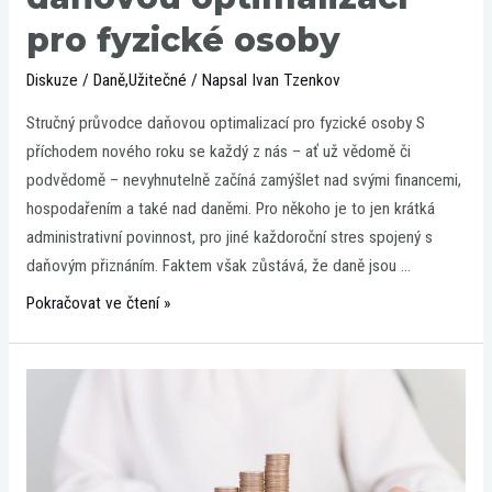
pro fyzické osoby
Diskuze
/
Daně
,
Užitečné
/ Napsal
Ivan Tzenkov
Stručný průvodce daňovou optimalizací pro fyzické osoby S
příchodem nového roku se každý z nás – ať už vědomě či
podvědomě – nevyhnutelně začíná zamýšlet nad svými financemi,
hospodařením a také nad daněmi. Pro někoho je to jen krátká
administrativní povinnost, pro jiné každoroční stres spojený s
daňovým přiznáním. Faktem však zůstává, že daně jsou …
Pokračovat ve čtení »
Ohlédnutí
za
rokem
2025